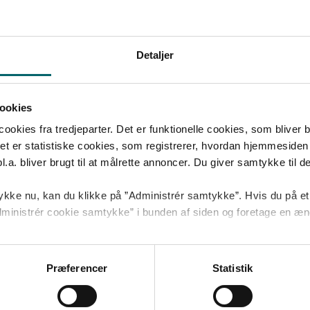
Detaljer
ig
ookies
kies fra tredjeparter. Det er funktionelle cookies, som bliver bru
et er statistiske cookies, som registrerer, hvordan hjemmesiden 
a. bliver brugt til at målrette annoncer. Du giver samtykke til dett
r til videoen, skal du klikke på ’CC’-
kke nu, kan du klikke på ”Administrér samtykke”. Hvis du på et 
 ”Administrér cookie samtykke” i bunden af siden og foretage en æn
 cookies
og
behandling af personoplysninger
.
Præferencer
Statistik