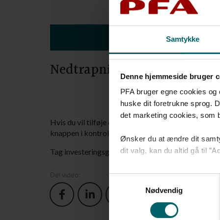
Samtykke
Nedtrapning - Profil forsigt
Denne hjemmeside bruger c
PFA bruger egne cookies og coo
huske dit foretrukne sprog. D
det marketing cookies, som bl.
Hvis du vil tilføje danske eller engelske undertekste
knappen i kontrolbjælken.
Ønsker du at ændre dit samty
dit valg, kan du altid gå til
Tag investeringsguiden
her
Læs mere om vores
brug af
Del video:
Samtykkevalg
Nødvendig