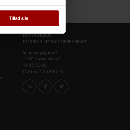
Tillad alle
PFA PENSION,
FORSIKRINGSAKTIESELSKAB
t
Sundkrogsgade 4
2100 København Ø
39 17 50 00
CVR-nr. 13 59 43 76
er