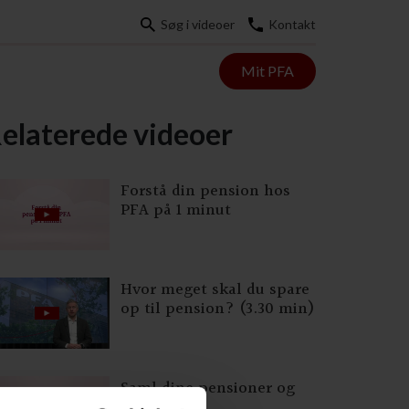
Søg i videoer
Kontakt
Mit PFA
elaterede videoer
Forstå din pension hos
PFA på 1 minut
Hvor meget skal du spare
op til pension? (3.30 min)
Saml dine pensioner og
spar penge