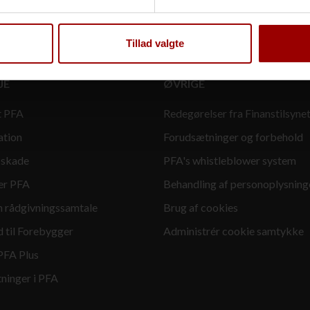
Tillad valgte
JE
ØVRIGE
t PFA
Redegørelser fra Finanstilsyne
ation
Forudsætninger og forbehold
 skade
PFA's whistleblower system
er PFA
Behandling af personoplysning
en rådgivningssamtale
Brug af cookies
d til Forebygger
Administrér cookie samtykke
PFA Plus
inger i PFA