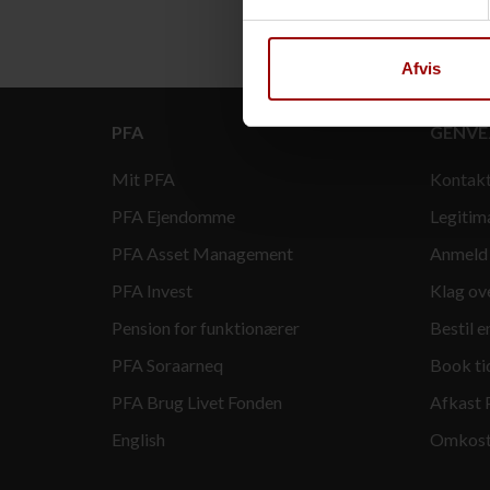
Afvis
PFA
GENVE
Mit PFA
Kontak
PFA Ejendomme
Legitim
PFA Asset Management
Anmeld
PFA Invest
Klag ov
Pension for funktionærer
Bestil 
PFA Soraarneq
Book ti
PFA Brug Livet Fonden
Afkast 
English
Omkostn