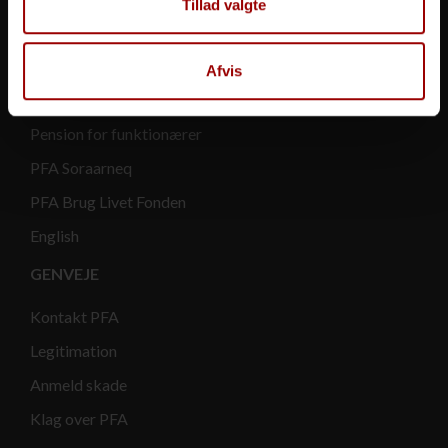
Tillad valgte
PFA Ejendomme
PFA Asset Management
Afvis
PFA Invest
Pension for funktionærer
PFA Soraarneq
PFA Brug Livet Fonden
English
GENVEJE
Kontakt PFA
Legitimation
Anmeld skade
Klag over PFA