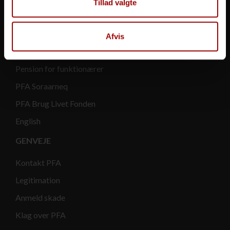
Tillad valgte
PFA Ejendomme
PFA Asset Management
Afvis
PFA Invest
Pension for funktionærer
PFA Soraarneq
PFA Brug Livet Fonden
English
GENVEJE
Kontakt PFA
Legitimation
Anmeld skade
Klag over PFA