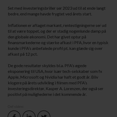
Set med investeringsbriller ser 2023 ud til at ende langt
bedre, end mange havde frygtet ved årets start.
Inflationen er aftaget markant, rentestigningerne ser ud
til at være toppet, og der er stadig nogenlunde damp på
den globale økonomi. Det har givet optur på
finansmarkederne og stærke afkast i PFA, hvor en typisk
kunde i PFA’s anbefalede profil pt. kan glæde sig over
afkast på 12 pct.
De gode resultater skyldes bl.a. PFA’s øgede
eksponering til USA, hvor især tech-selskaber som fx
Apple, Microsoft og Nvidia har haft et godt år. Bliv
klogere på årets udvikling i filmen med PFA’s
investeringsdirektør, Kasper A. Lorenzen, der også ser
positivt på mulighederne i det kommende år.
Del video: