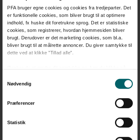
PFA bruger egne cookies og cookies fra tredjeparter. Det
er funktionelle cookies, som bliver brugt til at optimere
indhold, fx huske dit foretrukne sprog. Det er statistiske
cookies, som registrerer, hvordan hjemmesiden bliver
brugt. Derudover er det marketing cookies, som bl.a.
bliver brugt til at målrette annoncer. Du giver samtykke til
dette ved at klikke ”Tillad alle”.
Ønsker du at ændre dit samtykke nu, kan du klikke på
”Administrér samtykke”. Hvis du på et senere tidspunkt
Afkast i PFA Pension - 2022
Samtykkevalg
fortryder dit valg, kan du altid gå til ”Administrér cookie
Nødvendig
samtykke” i bunden af siden og foretage en ændring.
Præferencer
Læs mere om vores
brug af cookies
og
behandling af
personoplysninger
.
Statistik