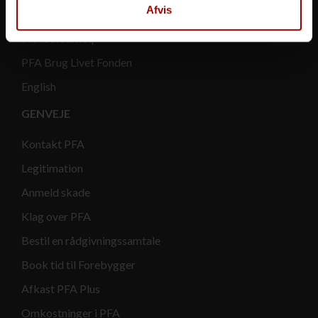
Afvis
Pension for funktionærer
PFA Soraarneq
PFA Brug Livet Fonden
English
GENVEJE
Kontakt PFA
Legitimation
Anmeld skade
Klag over PFA
Bestil en rådgivningssamtale
Book tid til Forebygger
Afkast PFA Plus
Omkostninger i PFA