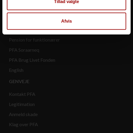
Tillad valgte
PFA Ejendomme
PFA Asset Management
Afvis
PFA Invest
Pension for funktionærer
PFA Soraarneq
PFA Brug Livet Fonden
English
GENVEJE
Kontakt PFA
Legitimation
Anmeld skade
Klag over PFA